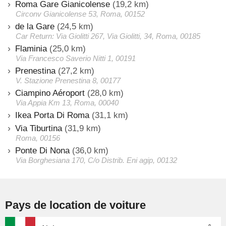
Roma Gare Gianicolense
(19,2 km)
Circonv Gianicolense 53, Roma, 00152
de la Gare
(24,5 km)
Car Return: Via Giolitti 267, Via Giolitti, 34, Roma, 00185
Flaminia
(25,0 km)
Via Francesco Saverio Nitti 1, 00191
Prenestina
(27,2 km)
V. Stazione Prenestina 8, 00177
Ciampino Aéroport
(28,0 km)
Via Appia Km 13, Roma, 00040
Ikea Porta Di Roma
(31,1 km)
Via Tiburtina
(31,9 km)
Roma, 00156
Ponte Di Nona
(36,0 km)
Via Borghesiana 170, C/o Distrib. Eni agip, 00132
Pays de location de voiture