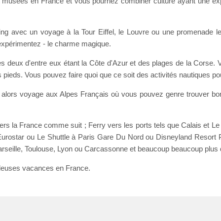
 musées en France et vous pourriez combiner culture ayant une expé
ng avec un voyage à la Tour Eiffel, le Louvre ou une promenade le
expérimentez - le charme magique.
eux d'entre eux étant la Côte d'Azur et des plages de la Corse. V
 pieds. Vous pouvez faire quoi que ce soit des activités nautiques pou
z alors voyage aux Alpes Français où vous pouvez genre trouver bo
rs la France comme suit ; Ferry vers les ports tels que Calais et Le
rostar ou Le Shuttle à Paris Gare Du Nord ou Disneyland Resort Pa
arseille, Toulouse, Lyon ou Carcassonne et beaucoup beaucoup plus 
leuses vacances en France.