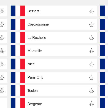
Béziers
Carcassonne
La Rochelle
Marseille
Nice
Paris Orly
Toulon
Bergerac