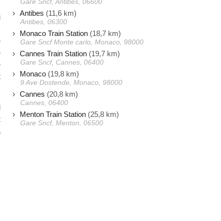
Gare Sncf, Antibes, 06600
Antibes
(11,6 km)
i
Antibes, 06300
s
Monaco Train Station
(18,7 km)
e
Gare Sncf Monte carlo, Monaco, 98000
e
Cannes Train Station
(19,7 km)
Gare Sncf, Cannes, 06400
e
Monaco
(19,8 km)
t
9 Ave Dostende, Monaco, 98000
Cannes
(20,8 km)
Cannes, 06400
l
Menton Train Station
(25,8 km)
t
Gare Sncf, Menton, 06500
à