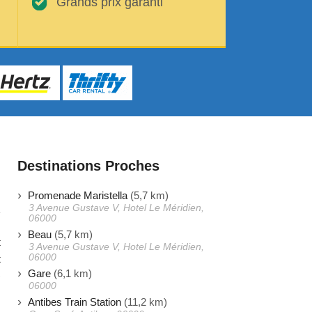
Grands prix garanti
Destinations Proches
Promenade Maristella
(5,7 km)
3 Avenue Gustave V, Hotel Le Méridien,
06000
Beau
(5,7 km)
t
3 Avenue Gustave V, Hotel Le Méridien,
06000
t
Gare
(6,1 km)
)
06000
s
Antibes Train Station
(11,2 km)