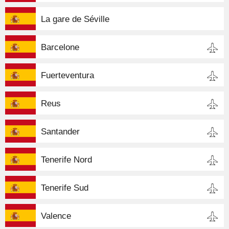
La gare de Séville
Barcelone
Fuerteventura
Reus
Santander
Tenerife Nord
Tenerife Sud
Valence