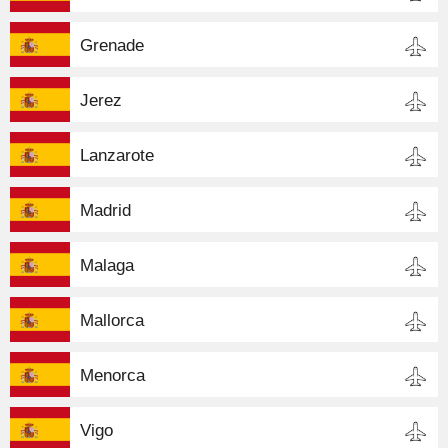
Grenade
Jerez
Lanzarote
Madrid
Malaga
Mallorca
Menorca
Vigo